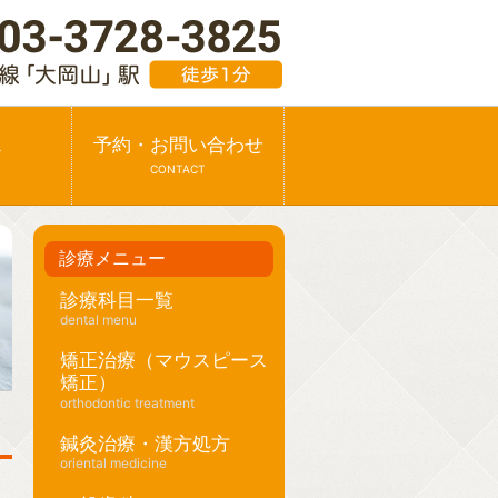
ス
予約・お問い合わせ
CONTACT
診療メニュー
診療科目一覧
dental menu
矯正治療（マウスピース
矯正）
orthodontic treatment
鍼灸治療・漢方処方
oriental medicine