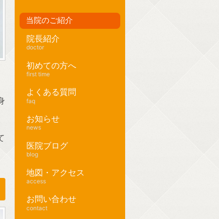
当院のご紹介
院長紹介
doctor
初めての方へ
first time
よくある質問
身
faq
お知らせ
news
て
医院ブログ
blog
地図・アクセス
access
お問い合わせ
contact