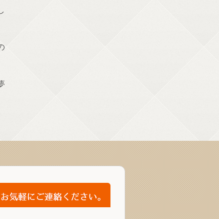
し
の
夢