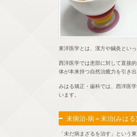
東洋医学とは、漢方や鍼灸といっ
西洋医学では患部に対して直接的
体が本来持つ自然治癒力を引き出
みはる矯正・歯科では、西洋医学
います。
未病治-病＝未治(みはる
「未だ病まざるを治す」という東