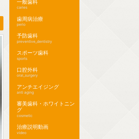
一般歯科
caries
歯周病治療
perio
予防歯科
preventive_dentistry
スポーツ歯科
sports
口腔外科
oral_surgery
アンチエイジング
anti aging
審美歯科・ホワイトニン
グ
cosmetic
治療説明動画
video