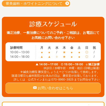
審美歯科・ホワイトニングについて
矯正治療、一般治療についてのご予約・ご相談は、お電話にて
お気軽にお問い合わせ下さい
診療時間
月
火
水
木
金
土
日
祝
10:00～13:00
●
●
/
★
●
●
◎
/
14:00～18:00
▲
▲
○
★
●
●
◎
/
▲ 14:00～17:00 ○ 15:00～19:00 ◎ 矯正診療
休診日 / 水曜午前・木曜・祝日 (日曜は隔週)
☆鍼灸治療院 勝笑堂(しょうえーどう)が出張して施術します。
隔週日曜日も歯科医院がお休みの日は、勝笑堂が出張しております。
詳しくは 公式ラインまたは 070-8960-3825 までお問合せ下さい
お問い合わせはこちら