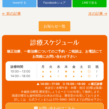
tweetする
Facebookシェア
LINEで送る
← 前の記事
次の記事 →
お知らせ一覧
矯正治療、一般治療についてのご予約・ご相談は、お電話にて
お気軽にお問い合わせ下さい
診療時間
月
火
水
木
金
土
日
祝
10:00～13:00
●
●
/
★
●
●
◎
/
14:00～18:00
▲
▲
○
★
●
●
◎
/
▲ 14:00～17:00 ○ 15:00～19:00 ◎ 矯正診療
休診日 / 水曜午前・木曜・祝日 (日曜は隔週)
☆鍼灸治療院 勝笑堂(しょうえーどう)が出張して施術します。
隔週日曜日も歯科医院がお休みの日は、勝笑堂が出張しております。
詳しくは 公式ラインまたは 070-8960-3825 までお問合せ下さい
お問い合わせはこちら