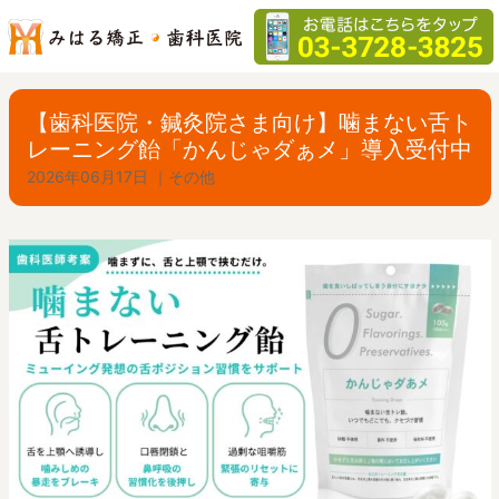
【歯科医院・鍼灸院さま向け】噛まない舌ト
レーニング飴「かんじゃダぁメ」導入受付中
2026年06月17日
｜
その他