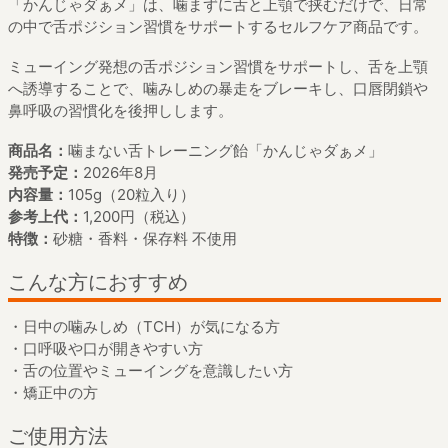
「かんじゃダぁメ」は、噛まずに舌と上顎で挟むだけで、日常
の中で舌ポジション習慣をサポートするセルフケア商品です。
ミューイング発想の舌ポジション習慣をサポートし、舌を上顎
へ誘導することで、噛みしめの暴走をブレーキし、口唇閉鎖や
鼻呼吸の習慣化を後押しします。
商品名：
噛まない舌トレーニング飴「かんじゃダぁメ」
発売予定：
2026年8月
内容量：
105g（20粒入り）
参考上代：
1,200円（税込）
特徴：
砂糖・香料・保存料 不使用
こんな方におすすめ
・日中の噛みしめ（TCH）が気になる方
・口呼吸や口が開きやすい方
・舌の位置やミューイングを意識したい方
・矯正中の方
ご使用方法